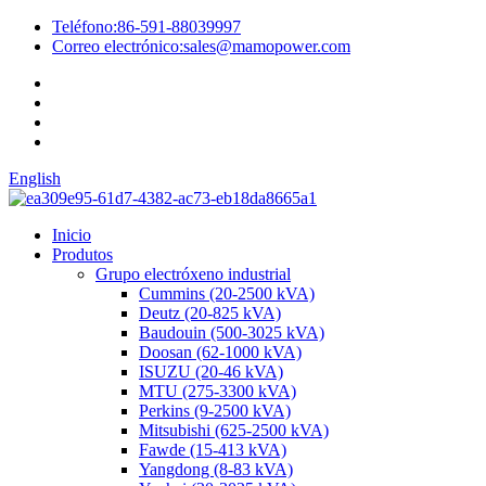
Teléfono:
86-591-88039997
Correo electrónico:
sales@mamopower.com
English
Inicio
Produtos
Grupo electróxeno industrial
Cummins (20-2500 kVA)
Deutz (20-825 kVA)
Baudouin (500-3025 kVA)
Doosan (62-1000 kVA)
ISUZU (20-46 kVA)
MTU (275-3300 kVA)
Perkins (9-2500 kVA)
Mitsubishi (625-2500 kVA)
Fawde (15-413 kVA)
Yangdong (8-83 kVA)