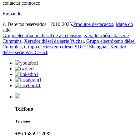
contactar connosco.
Enviando
© Dereitos reservados - 2010-2025.
Produtos destacados
,
Mapa do
sitio
Grupo electróxeno diésel de alta tensión
,
Xerador diésel da serie
Cummins
,
Xerador diésel da serie Yuchai
,
Grupo electróxeno diésel
Cummins
,
Grupo electróxeno diésel SDEC Shanghai
,
Xerador
diésel serie WEICHAI
,
Teléfono
Teléfono
+86 15859122087