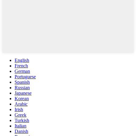
English
French
German
Portuguese
Spanish
Russian
Japanese
Korean
Arabic
Irish
Greek
Turkish
Italian
Danish